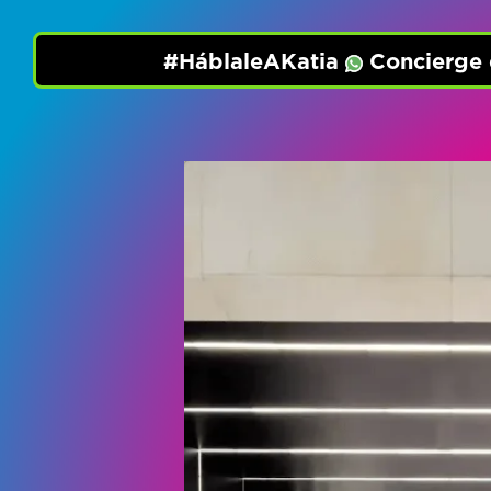
#HáblaleAKatia
Concierge d