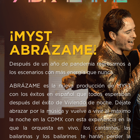
¡MYST
ABRÁZAME!
Después de un año de pandemia regresamos a
los escenarios con más energía que nunca.
ABRÁZAME es la nueva producción de MYST
con los éxitos en español que todos esperaban
después del éxito de Viviendo de noche. Déjate
abrazar por la música y vuelve a vivir al máximo
la noche en la CDMX con esta experiencia en la
que la orquesta en vivo, los cantantes, las
bailarinas y los bailarines te harán perder la