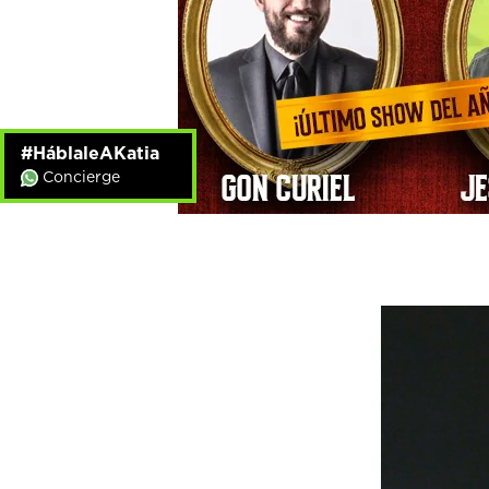
#HáblaleAKatia
Concierge