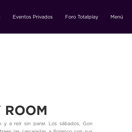
t
Eventos Privados
Foro Totalplay
Menú
 ROOM
o y a reír sin parar. Los sábados, Gon
traen las carcajadas a Polanco con sus